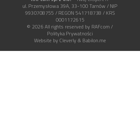
ul. Przemysłowa 39A, 33-100 Tarnów / NIP
9930708755 / REGON 541718738 / KRS
0001172615
© 2026 All rights reserved by RAFcom /
Polityka Prywatności
Website by
Cleverly
&
Babilon.me